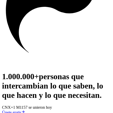
1.000.000+
personas que
intercambian lo que
saben
, lo
que
hacen
y lo que
necesitan
.
C
N
X
+1 M
1157 se unieron hoy
Únete gratis