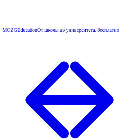
MOZG
Education
От школы до университета, бесплатно